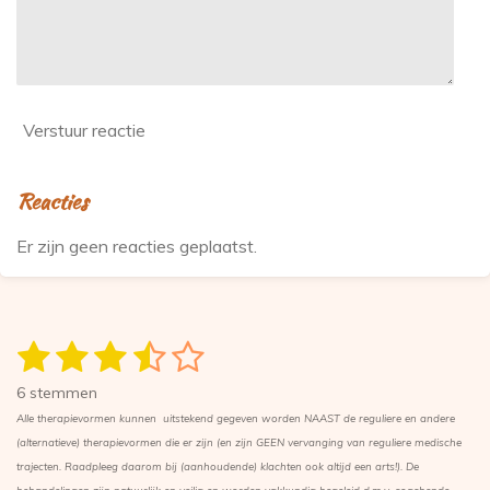
Verstuur reactie
Reacties
Er zijn geen reacties geplaatst.
1
2
3
4
5
S
R
t
a
s
s
s
s
s
e
6 stemmen
t
m
t
t
t
t
t
Alle therapievormen kunnen
uitstekend gegeven worden NAAST de reguliere en andere
i
m
(alternatieve) therapievormen die er zijn (en zijn GEEN vervanging van reguliere medische
n
e
e
e
e
e
e
n
trajecten. Raadpleeg daarom bij (aanhoudende) klachten ook altijd een arts!). De
g